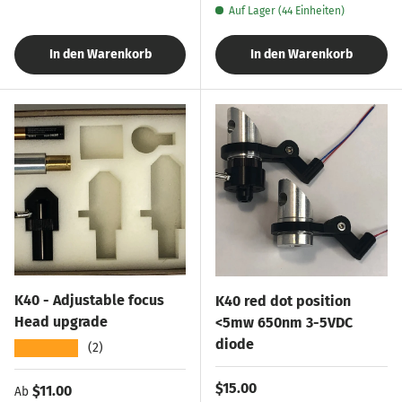
Auf Lager (44 Einheiten)
In den Warenkorb
In den Warenkorb
K40 - Adjustable focus
K40 red dot position
Head upgrade
<5mw 650nm 3-5VDC
diode
★★★★★
(2)
Normaler Preis
$15.00
Normaler Preis
$11.00
Ab