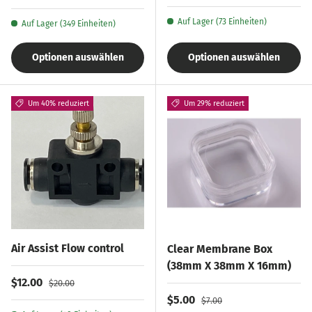
Auf Lager (73 Einheiten)
Auf Lager (349 Einheiten)
Optionen auswählen
Optionen auswählen
Um 40% reduziert
Um 29% reduziert
Air Assist Flow control
Clear Membrane Box
(38mm X 38mm X 16mm)
Verkaufspreis
Normaler Preis
$12.00
$20.00
Verkaufspreis
Normaler Preis
$5.00
$7.00