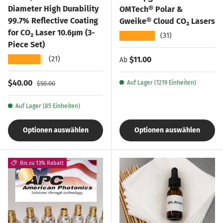
Diameter High Durability
OMTech® Polar &
99.7% Reflective Coating
Gweike® Cloud CO₂ Lasers
for CO₂ Laser 10.6µm (3-
★★★★★
(31)
Piece Set)
★★★★★
Normaler Preis
$11.00
(21)
Ab
Verkaufspreis
Normaler Preis
$40.00
Auf Lager (1219 Einheiten)
$50.00
Auf Lager (85 Einheiten)
Optionen auswählen
Optionen auswählen
Bis zu 13% Rabatt