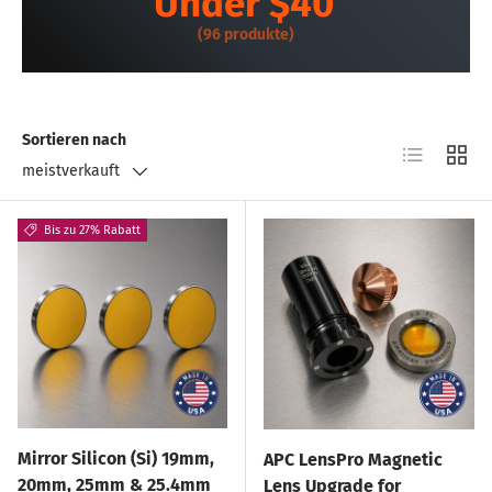
Under $40
(96 produkte)
Sortieren nach
Produktlist
Produ
meistverkauft
Bis zu 27% Rabatt
Mirror Silicon (Si) 19mm,
APC LensPro Magnetic
20mm, 25mm & 25.4mm
Lens Upgrade for