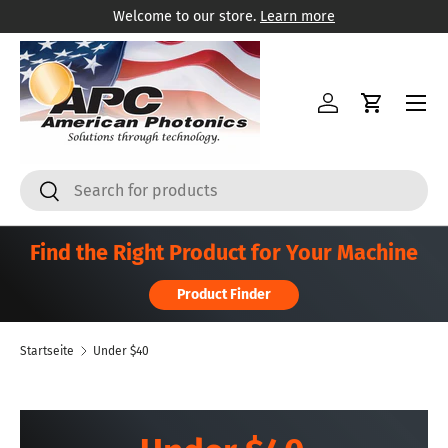
Welcome to our store.
Learn more
Direkt zum Inhalt
Menü
Einloggen
Einkaufsw
Suchen
Suchen
Find the Right Product for Your Machine
Product Finder
Startseite
Under $40