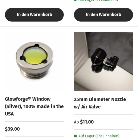
In den Warenkorb
In den Warenkorb
Glowforge® Window
25mm Diameter Nozzle
(Silver), 100% made in the
w/ Air Valve
USA
Normaler Preis
$11.00
Ab
Normaler Preis
$39.00
Auf Lager (179 Einheiten)