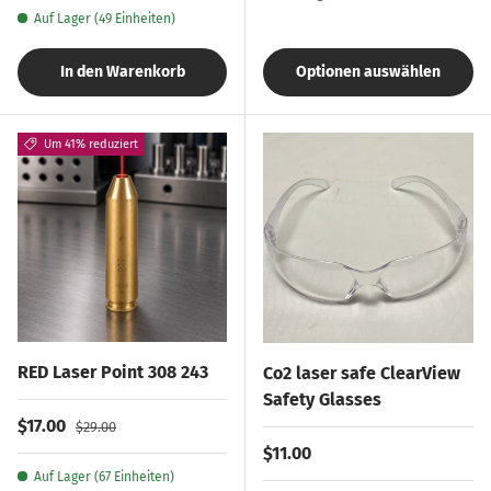
Auf Lager (49 Einheiten)
In den Warenkorb
Optionen auswählen
Um 41% reduziert
RED Laser Point 308 243
Co2 laser safe ClearView
Safety Glasses
Verkaufspreis
Normaler Preis
$17.00
$29.00
Normaler Preis
$11.00
Auf Lager (67 Einheiten)