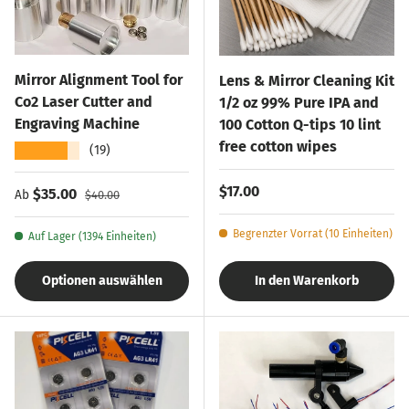
Mirror Alignment Tool for
Lens & Mirror Cleaning Kit
Co2 Laser Cutter and
1/2 oz 99% Pure IPA and
Engraving Machine
100 Cotton Q-tips 10 lint
free cotton wipes
★★★★★
(19)
Normaler Preis
$17.00
Verkaufspreis
Normaler Preis
$35.00
Ab
$40.00
Begrenzter Vorrat (10 Einheiten)
Auf Lager (1394 Einheiten)
Optionen auswählen
In den Warenkorb