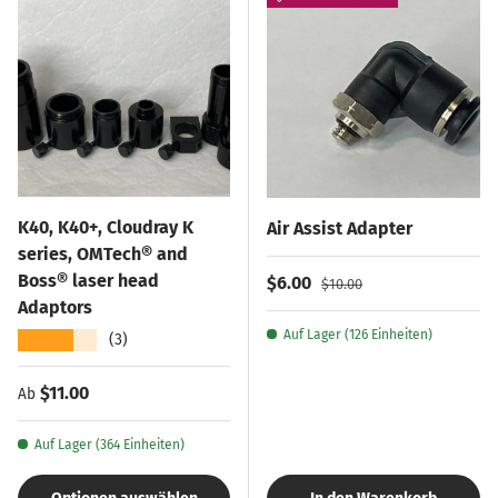
K40, K40+, Cloudray K
Air Assist Adapter
series, OMTech® and
Boss® laser head
Verkaufspreis
Normaler Preis
$6.00
$10.00
Adaptors
Auf Lager (126 Einheiten)
★★★★★
(3)
Normaler Preis
$11.00
Ab
Auf Lager (364 Einheiten)