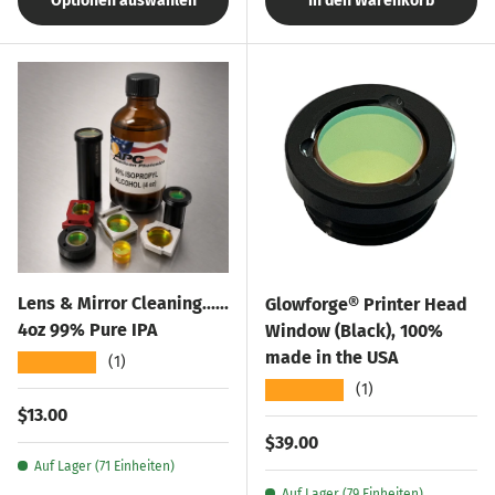
Optionen auswählen
In den Warenkorb
Lens & Mirror Cleaning......
Glowforge® Printer Head
4oz 99% Pure IPA
Window (Black), 100%
made in the USA
★★★★★
(1)
★★★★★
(1)
Normaler Preis
$13.00
Normaler Preis
$39.00
Auf Lager (71 Einheiten)
Auf Lager (79 Einheiten)