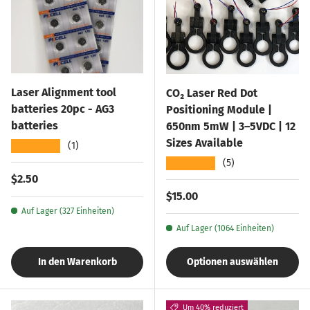
Laser Alignment tool
CO₂ Laser Red Dot
batteries 20pc - AG3
Positioning Module |
batteries
650nm 5mW | 3–5VDC | 12
Sizes Available
★★★★★
(1)
★★★★★
(5)
Normaler Preis
$2.50
Normaler Preis
$15.00
Auf Lager (327 Einheiten)
Auf Lager (1064 Einheiten)
In den Warenkorb
Optionen auswählen
Um 40% reduziert