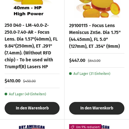
250 D40 - LM-40.0-Z-
29100115 - Focus Lens
250.0-7.40-AR - Focus
Meniscus ZnSe. Dia 1.75"
Lens. Dia 1.57"(40mm), FL
(44.45mm), FL 5.0"
9.84"(250mm), ET .291"
(127mm), ET .354" (9mm)
(7.4mm). (Without RFD
chip) - To be used with
Verkaufspreis
Normaler Preis
$447.00
$643.00
Trumpf(R) Lasers HP
Auf Lager (31 Einheiten)
Verkaufspreis
Normaler Preis
$410.00
$450.00
Auf Lager (49 Einheiten)
In den Warenkorb
In den Warenkorb
Um 9% reduziert