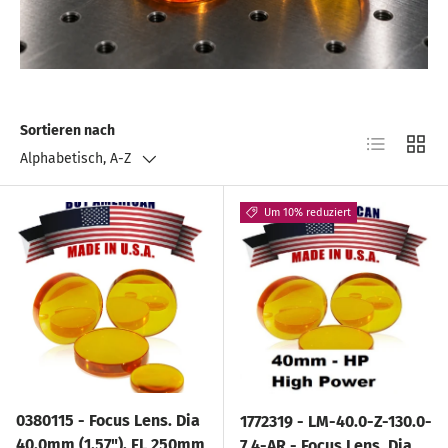
Sortieren nach
Produktlist
Produ
Alphabetisch, A-Z
Um 10% reduziert
0380115 - Focus Lens. Dia
1772319 - LM-40.0-Z-130.0-
40.0mm (1.57"), FL 250mm
7.4-AR - Focus Lens. Dia