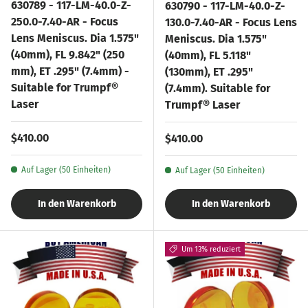
630789 - 117-LM-40.0-Z-
630790 - 117-LM-40.0-Z-
250.0-7.40-AR - Focus
130.0-7.40-AR - Focus Lens
Lens Meniscus. Dia 1.575"
Meniscus. Dia 1.575"
(40mm), FL 9.842" (250
(40mm), FL 5.118"
mm), ET .295" (7.4mm) -
(130mm), ET .295"
Suitable for Trumpf®
(7.4mm). Suitable for
Laser
Trumpf® Laser
Normaler Preis
$410.00
Normaler Preis
$410.00
Auf Lager (50 Einheiten)
Auf Lager (50 Einheiten)
In den Warenkorb
In den Warenkorb
Um 13% reduziert