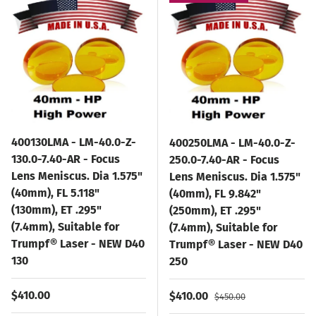
400130LMA - LM-40.0-Z-
400250LMA - LM-40.0-Z-
130.0-7.40-AR - Focus
250.0-7.40-AR - Focus
Lens Meniscus. Dia 1.575"
Lens Meniscus. Dia 1.575"
(40mm), FL 5.118"
(40mm), FL 9.842"
(130mm), ET .295"
(250mm), ET .295"
(7.4mm), Suitable for
(7.4mm), Suitable for
Trumpf® Laser - NEW D40
Trumpf® Laser - NEW D40
130
250
Normaler Preis
$410.00
Verkaufspreis
Normaler Preis
$410.00
$450.00