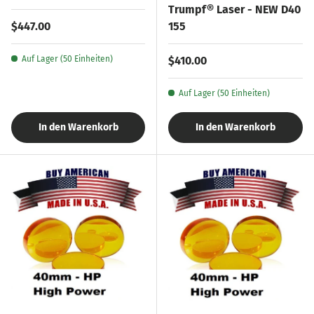
Trumpf® Laser - NEW D40
Normaler Preis
$447.00
155
Normaler Preis
Auf Lager (50 Einheiten)
$410.00
Auf Lager (50 Einheiten)
In den Warenkorb
In den Warenkorb