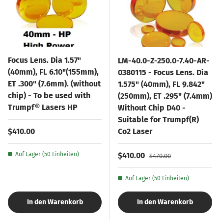
Focus Lens. Dia 1.57"
LM-40.0-Z-250.0-7.40-AR-
(40mm), FL 6.10"(155mm),
0380115 - Focus Lens. Dia
ET .300" (7.6mm). (without
1.575" (40mm), FL 9.842"
chip) - To be used with
(250mm), ET .295" (7.4mm)
Trumpf® Lasers HP
Without Chip D40 -
Suitable for Trumpf(R)
Normaler Preis
$410.00
Co2 Laser
Verkaufspreis
Normaler Preis
Auf Lager (50 Einheiten)
$410.00
$470.00
Auf Lager (50 Einheiten)
In den Warenkorb
In den Warenkorb