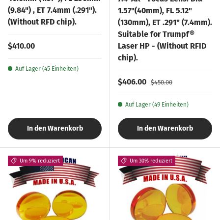
(9.84") , ET 7.4mm (.291").
1.57"(40mm), FL 5.12"
(Without RFD chip).
(130mm), ET .291" (7.4mm).
Suitable for Trumpf®
Normaler Preis
$410.00
Laser HP - (Without RFID
chip).
Auf Lager (45 Einheiten)
Verkaufspreis
Normaler Preis
$406.00
$450.00
Auf Lager (49 Einheiten)
In den Warenkorb
In den Warenkorb
Um 9% reduziert
Um 30% reduziert