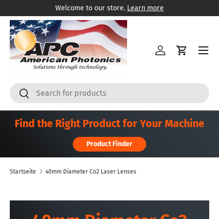
Welcome to our store.
Learn more
Direkt zum Inhalt
Menü
Einloggen
Einkaufsw
Suchen
Suchen
Find the Right Product for Your Machine
Product Finder
Startseite
40mm Diameter Co2 Laser Lenses