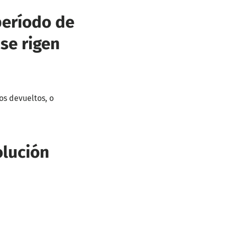
período de
 se rigen
os devueltos, o
olución