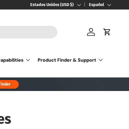
País/Región
Estados Unidos (USD $)
Idioma
Español
Iniciar sesión
Carrito
apabilities
Product Finder & Support
Finder
es