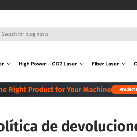
car
er
High Power – CO2 Laser
Fiber Laser
C
the Right Product for Your Machine
Product 
olítica de devolucion