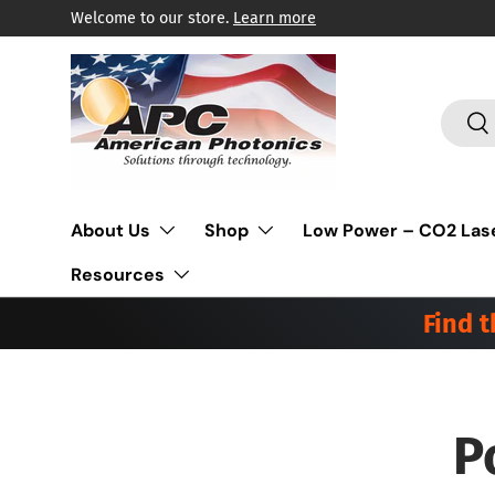
Welcome to our store.
Learn more
Ir al contenido
Buscar
Bus
About Us
Shop
Low Power – CO2 Las
Resources
Find 
P