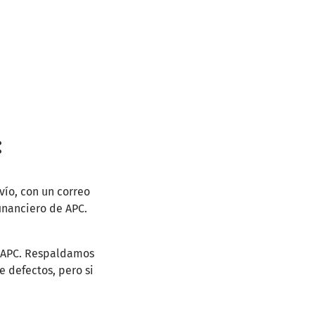
:
vío, con un correo
inanciero de APC.
e APC. Respaldamos
 defectos, pero si