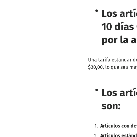
Los art
10 días 
por la 
Una tarifa estándar d
$30,00, lo que sea ma
Los art
son:
Artículos con d
Artículos están