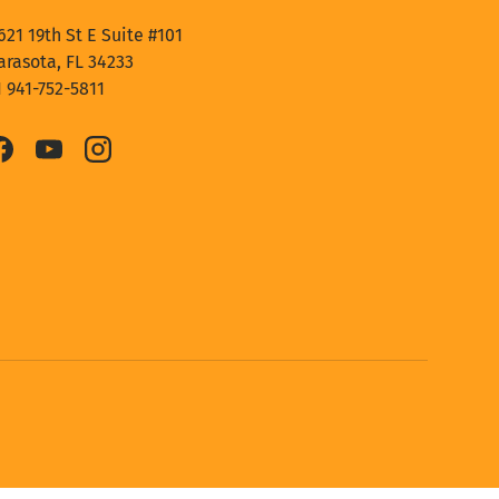
621 19th St E Suite #101
arasota, FL 34233
1 941-752-5811
Facebook
YouTube
Instagram