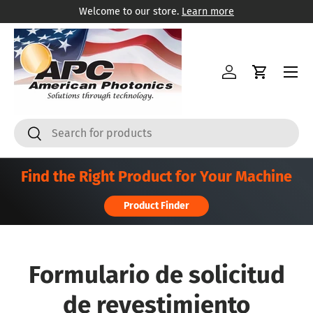
Welcome to our store.
Learn more
Ir al contenido
Menú
Iniciar sesión
Carrito
Buscar
Buscar
Find the Right Product for Your Machine
Product Finder
Formulario de solicitud
de revestimiento